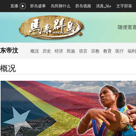
直播
群岛盛事
岛民聊什么
群岛视频
文字部落
随便逛
东帝汶
概况
历史
经济
民族
语言
宗教
教育
医疗
福利
概况