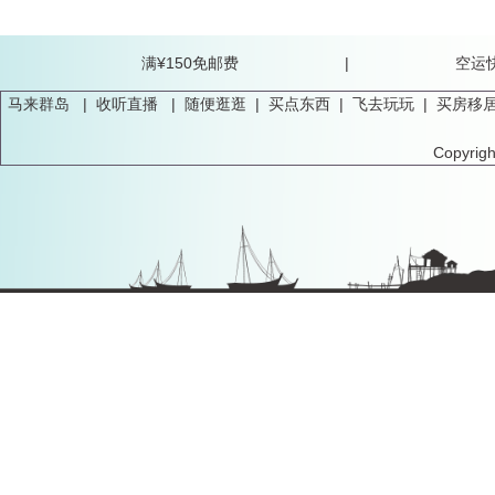
满¥150免邮费 |
马来群岛
|
收听直播
|
随便逛逛
|
买点东西
|
飞去玩玩
|
买房移
Copyrig