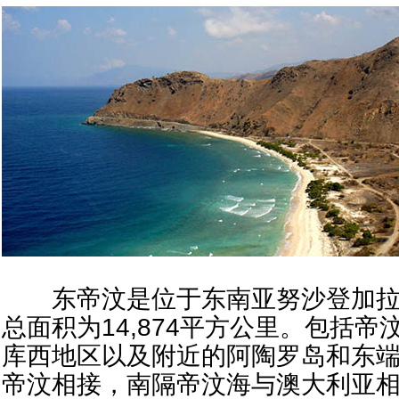
东帝汶是位于东南亚努沙登加拉
总面积为14,874平方公里。包括
库西地区以及附近的阿陶罗岛和东
帝汶相接，南隔帝汶海与澳大利亚