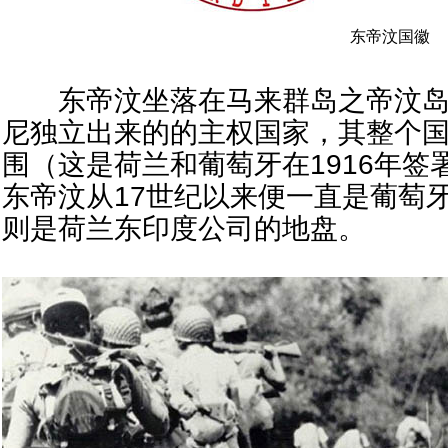
东帝汶国徽
东帝汶坐落在马来群岛之帝汶岛
尼独立出来的的主权国家，其整个
围（这是荷兰和葡萄牙在1916年
东帝汶从17世纪以来便一直是葡萄
则是荷兰东印度公司的地盘。