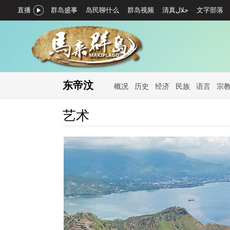
直播
群岛盛事
岛民聊什么
群岛视频
文字部落
东帝汶
概况
历史
经济
民族
语言
宗
艺术