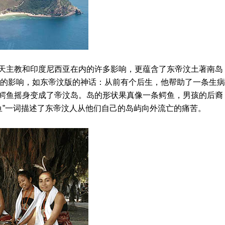
主教和印度尼西亚在内的许多影响，更蕴含了东帝汶土著南岛
说的影响，如东帝汶版的神话：从前有个后生，他帮助了一条生病
鳄鱼摇身变成了帝汶岛。岛的形状果真像一条鳄鱼，男孩的后裔
鱼”一词描述了东帝汶人从他们自己的岛屿向外流亡的痛苦。