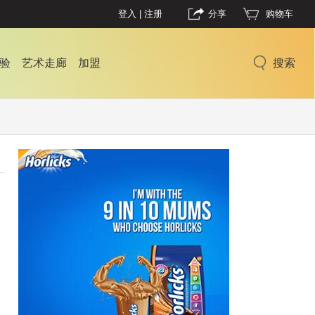
登入
|
注册
分享
购物车
验
艺术走廊
加盟
搜索