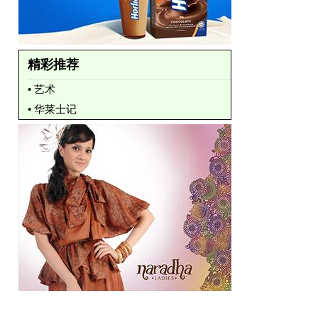
精彩推荐
• 艺术
• 华莱士记