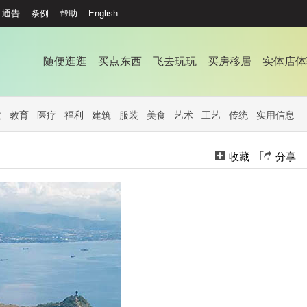
通告
条例
帮助
English
随便逛逛
买点东西
飞去玩玩
买房移居
实体店体
教
教育
医疗
福利
建筑
服装
美食
艺术
工艺
传统
实用信息
收藏
分享