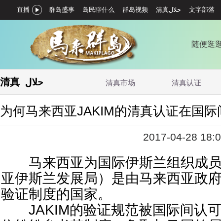
直播
群岛盛事
岛民聊什么
群岛视频
文字部落
随便逛
清真 حلال‎
清真市场
清真认证
为何马来西亚JAKIM的清真认证在国
2017-04-28 18:0
马来西亚为国际伊斯兰组织成员国
亚伊斯兰发展局）是由马来西亚政
验证制度的国家。
JAKIM的验证规范被国际间认