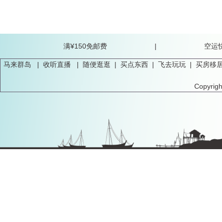
满¥150免邮费 |
马来群岛
|
收听直播
|
随便逛逛
|
买点东西
|
飞去玩玩
|
买房移
Copyrig