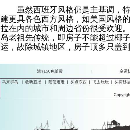
虽然西班牙风格仍是主基调，特
建更具各色西方风格，如美国风格
拉在内的城市和周边省份很受欢迎
岛老祖先传统，即房子不能超过椰
运，故除城镇地区，房子顶多只盖
满¥150免邮费 |
马来群岛
|
收听直播
|
随便逛逛
|
买点东西
|
飞去玩玩
|
买房移
Copyrig