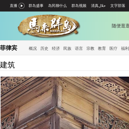
直播
群岛盛事
岛民聊什么
群岛视频
文字部落
随便逛
菲律宾
概况
历史
经济
民族
语言
宗教
教育
医疗
福利
建筑