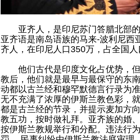
亚齐人，是印尼苏门答腊北部的
亚齐语是南岛语族的马来-波利尼西亚
齐人，在印尼人口350万，占全国人口
他们古代是印度文化占优势，但
教后，他们就是最早与最保守的东
动都以古兰经和穆罕默德言行录为
无不充满了浓厚的伊斯兰教色彩，
都是古兰经的节录，并提示麦加方
教五功，按时做礼拜。亚齐族的婚、
按伊斯兰教规举行和分配。违法行
罚， 民事纠纷由伊斯兰教法庭审理