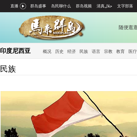
直播
群岛盛事
岛民聊什么
群岛视频
文字部落
随便逛
印度尼西亚
概况
历史
经济
民族
语言
宗教
教育
医疗
民族