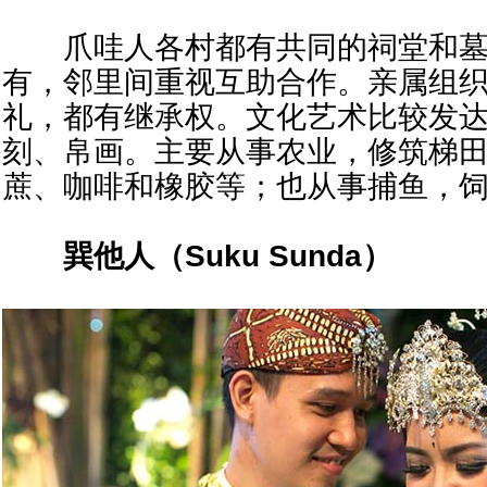
爪哇人各村都有共同的祠堂和墓
有，邻里间重视互助合作。亲属组
礼，都有继承权。文化艺术比较发
刻、帛画。主要从事农业，修筑梯
蔗、咖啡和橡胶等；也从事捕鱼，
巽他人（
Suku Sunda
）