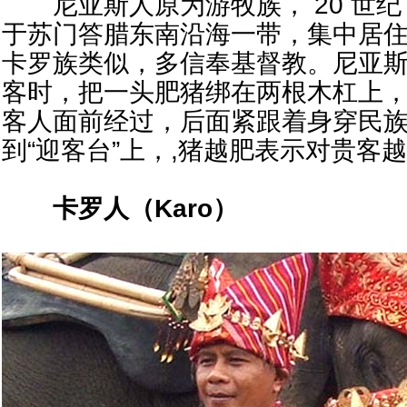
尼亚斯人原为游牧族， 20 世纪 
于苏门答腊东南沿海一带，集中居
卡罗族类似，多信奉基督教。尼亚
客时，把一头肥猪绑在两根木杠上，
客人面前经过，后面紧跟着身穿民
到“迎客台”上，,猪越肥表示对贵客
卡罗人（
Karo
）