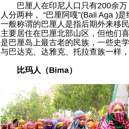
巴厘人在印尼人口只有200余万
人分两种， “巴厘阿嘎”(Bali Ag
一般称谓的巴厘人是指后期外来移
主要居住在巴厘北部山区，但他们
是巴厘岛上最古老的民族，一些史
与巴达克、达雅克、托拉查族一样
比玛人（
Bima
）