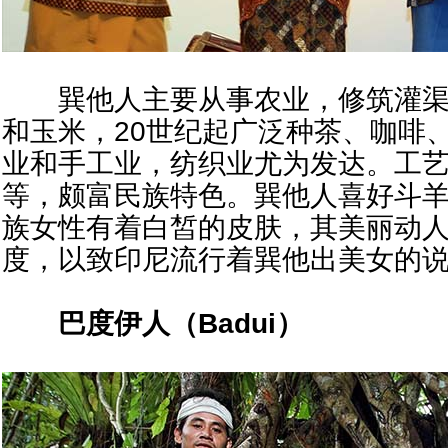
巽他人主要从事农业，修筑灌渠
和玉米，20世纪起广泛种茶、咖啡
业和手工业，纺织业尤为发达。工
等，颇富民族特色。巽他人喜好斗
族女性有着白皙的皮肤，其美丽动
度，以致印尼流行着巽他出美女的
巴度伊人（
Badui
）