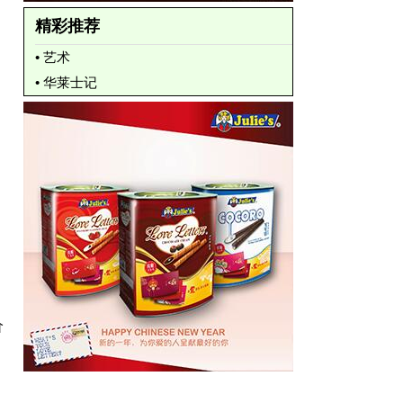
精彩推荐
• 艺术
• 华莱士记
价