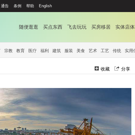
通告
条例
帮助
English
随便逛逛
买点东西
飞去玩玩
买房移居
实体店体
言
宗教
教育
医疗
福利
建筑
服装
美食
艺术
工艺
传统
实用
收藏
分享