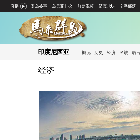
直播
群岛盛事
岛民聊什么
群岛视频
文字部落
印度尼西亚
概况
历史
经济
民族
语
经济